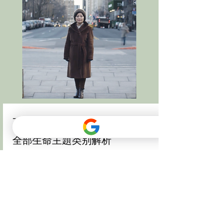
五行气分析
全部生命主題类别解析
两卧室家平面图分析
90分钟线上会议
* 亲自到场、外州、
外国家访
、或
审视
户外的空间需要进一步讨
论额外的费用
请发给我您的姓名、生日、出生时